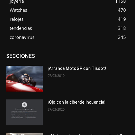
joyería
1158
Watches
470
relojes
419
tendencias
318
coronavirus
245
Asociaciones
Empresa
En tendencia
Entrevistas
SECCIONES
Eventos
Exposiciones
Ferias
Formación
In memoriam
La Pluma de Pedro Pérez
Metales
Novedades
Opiniones
Premios
Secciones
Sucesos
¡Arranca MotoGP con Tissot!
07/03/2019
Más
¡Ojo con la ciberdelincuencia!
27/03/2020