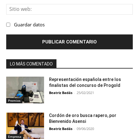
Sit
we
Guardar datos
LO MÁS COMENTADO
Representación española entre los
finalistas del concurso de Progold
Beatriz Badás
-
25/02/2021
Premios
Cordón de oro busca rapero, por
Bienvenido Asensi
Beatriz Badás
-
09/06/2020
Empresa