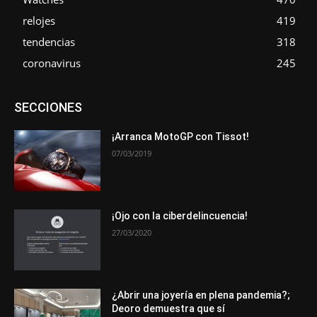
relojes
419
tendencias
318
coronavirus
245
Asociaciones
Empresa
En tendencia
Entrevistas
SECCIONES
Eventos
Exposiciones
Ferias
Formación
In memoriam
La Pluma de Pedro Pérez
Metales
Novedades
Opiniones
Premios
Secciones
Sucesos
¡Arranca MotoGP con Tissot!
07/03/2019
Más
¡Ojo con la ciberdelincuencia!
27/03/2020
¿Abrir una joyería en plena pandemia?;
Deoro demuestra que sí