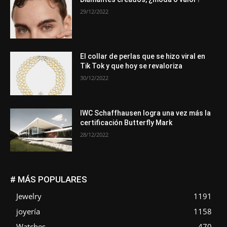
29/12/2022
El collar de perlas que se hizo viral en
Tik Tok y que hoy se revaloriza
30/12/2022
IWC Schaffhausen logra una vez más la
certificación Butterfly Mark
28/12/2022
# MÁS POPULARES
Jewelry
1191
joyería
1158
Watches
470