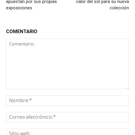
apuestan por sus propias
calor del sol para su nueva
exposiciones
colección
COMENTARIO
Comentario:
No
Co
ele
Sit