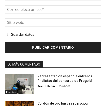
Co
ele
Sit
we
Guardar datos
LO MÁS COMENTADO
Representación española entre los
finalistas del concurso de Progold
Beatriz Badás
-
25/02/2021
Premios
Cordón de oro busca rapero, por