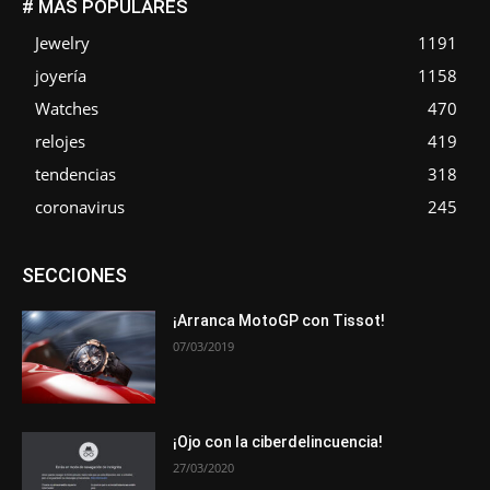
# MÁS POPULARES
Jewelry
1191
joyería
1158
Watches
470
relojes
419
tendencias
318
coronavirus
245
Asociaciones
Empresa
En tendencia
Entrevistas
SECCIONES
Eventos
Exposiciones
Ferias
Formación
In memoriam
La Pluma de Pedro Pérez
Metales
Novedades
Opiniones
Premios
Secciones
Sucesos
¡Arranca MotoGP con Tissot!
07/03/2019
Más
¡Ojo con la ciberdelincuencia!
27/03/2020