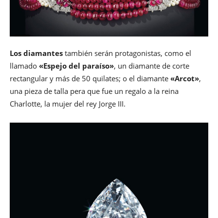
Los diamantes
también serán protagonistas, como el
llamado
«Espejo del paraíso»
, un diamante de corte
rectangular y más de 50 quilates; o el diamante
«Arcot»
,
una pieza de talla pera que fue un regalo a la reina
Charlotte, la mujer del rey Jorge III.