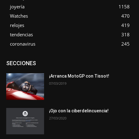
joyería
1158
Watches
470
relojes
419
tendencias
318
coronavirus
245
Asociaciones
Empresa
En tendencia
Entrevistas
SECCIONES
Eventos
Exposiciones
Ferias
Formación
In memoriam
La Pluma de Pedro Pérez
Metales
Novedades
Opiniones
Premios
Secciones
Sucesos
¡Arranca MotoGP con Tissot!
07/03/2019
Más
¡Ojo con la ciberdelincuencia!
27/03/2020