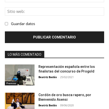
ele
Sit
we
Guardar datos
LO MÁS COMENTADO
Representación española entre los
finalistas del concurso de Progold
Beatriz Badás
-
25/02/2021
Premios
Cordón de oro busca rapero, por
Bienvenido Asensi
Beatriz Badás
-
09/06/2020