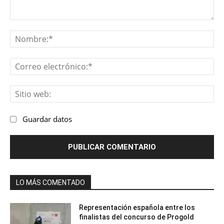
Comentario:
No
Co
ele
Sit
we
Guardar datos
LO MÁS COMENTADO
Representación española entre los
finalistas del concurso de Progold