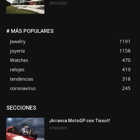
28/12/2022
# MÁS POPULARES
Jewelry
1191
joyería
1158
Watches
470
relojes
419
tendencias
318
coronavirus
245
Asociaciones
Empresa
En tendencia
Entrevistas
SECCIONES
Eventos
Exposiciones
Ferias
Formación
In memoriam
La Pluma de Pedro Pérez
Metales
Novedades
Opiniones
Premios
Secciones
Sucesos
¡Arranca MotoGP con Tissot!
07/03/2019
Más