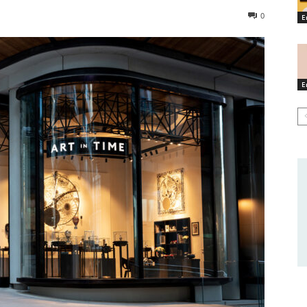
0
E
E