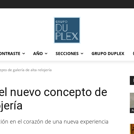
ONTRASTE
AÑO
SECCIONES
GRUPO DUPLEX
epto de galería de alta relojería
 el nuevo concepto de
jería
P
vación en el corazón de una nueva experiencia