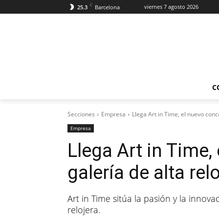
C
viernes 7 agosto 2026
25.3
Barcelona
C
Secciones
Empresa
Llega Art in Time, el nuevo conc
Empresa
Llega Art in Time,
galería de alta relo
Art in Time sitúa la pasión y la inno
relojera.