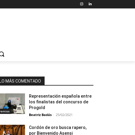
LO MÁS COMENTADO
Representación española entre
los finalistas del concurso de
Progold
remios
Beatriz Badás
-
25/02/2021
Cordón de oro busca rapero,
por Bienvenido Asensi