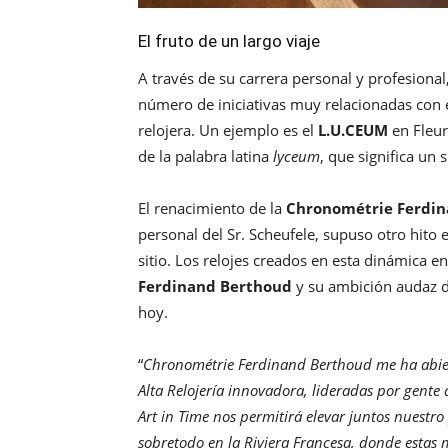
El fruto de un largo viaje
A través de su carrera personal y profesional
número de iniciativas muy relacionadas con e
relojera. Un ejemplo es el
L.U.CEUM
en Fleur
de la palabra latina
lyceum
, que significa un 
El renacimiento de la
Chronométrie Ferdi
personal del Sr. Scheufele, supuso otro hito e
sitio. Los relojes creados en esta dinámica e
Ferdinand Berthoud
y su ambición audaz de
hoy.
“
Chronométrie Ferdinand Berthoud me ha abier
Alta Relojería innovadora, lideradas por gent
Art in Time nos permitirá elevar juntos nuestro p
sobretodo en la Riviera Francesa, donde estas