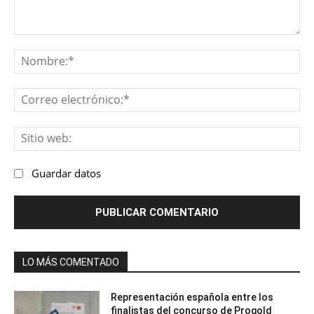
Comentario:
No
Co
ele
Sit
we
Guardar datos
LO MÁS COMENTADO
Representación española entre los
finalistas del concurso de Progold