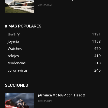
28/12/2022
# MÁS POPULARES
Jewelry
1191
joyería
1158
Watches
470
relojes
419
tendencias
318
coronavirus
245
Asociaciones
Empresa
En tendencia
Entrevistas
SECCIONES
Eventos
Exposiciones
Ferias
Formación
In memoriam
La Pluma de Pedro Pérez
Metales
Novedades
Opiniones
Premios
Secciones
Sucesos
¡Arranca MotoGP con Tissot!
07/03/2019
Más