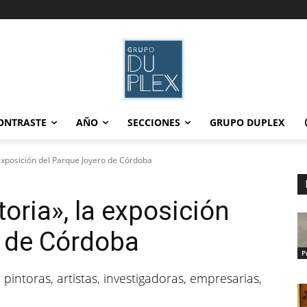
ONTRASTE
AÑO
SECCIONES
GRUPO DUPLEX
 exposición del Parque Joyero de Córdoba
toria», la exposición
o de Córdoba
P
 pintoras, artistas, investigadoras, empresarias,