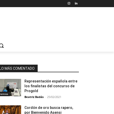
LO MÁS COMENTADO
Representación española entre
los finalistas del concurso de
Progold
remios
Beatriz Badás
-
25/02/2021
Cordón de oro busca rapero,
por Bienvenido Asensi