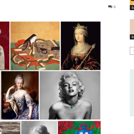
0
E
E