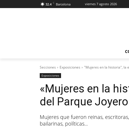
C
viernes 7 agosto 2026
32.4
Barcelona
C
Secciones
Exposiciones
"Mujeres en la historia", la
Exposiciones
«Mujeres en la his
del Parque Joyer
Mujeres que fueron reinas, escritoras,
bailarinas, políticas...