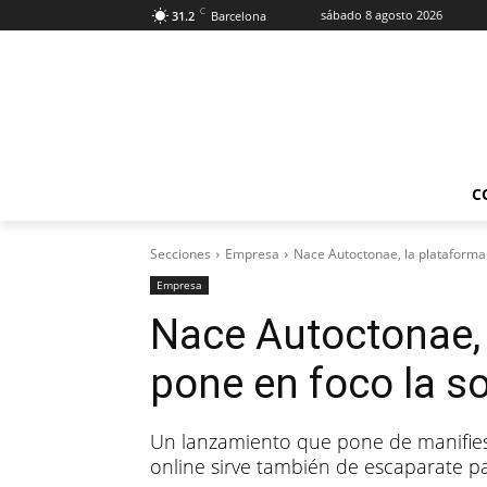
C
sábado 8 agosto 2026
31.2
Barcelona
C
Secciones
Empresa
Nace Autoctonae, la plataforma 
Empresa
Nace Autoctonae, 
pone en foco la so
Un lanzamiento que pone de manifiest
online sirve también de escaparate par