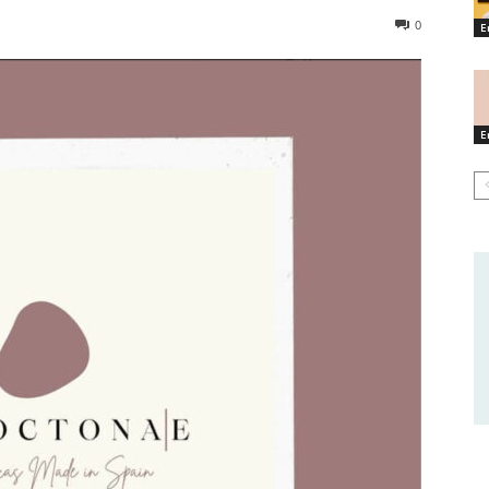
0
E
E