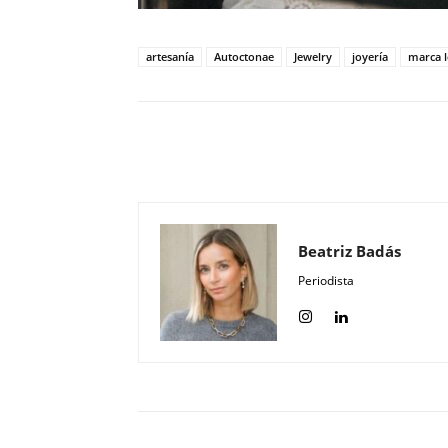
artesanía
Autoctonae
Jewelry
joyería
marca l
Compartir
Beatriz Badás
Periodista