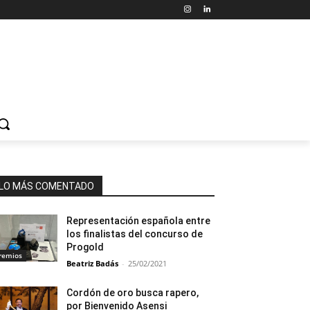
LO MÁS COMENTADO
Representación española entre
los finalistas del concurso de
Progold
remios
Beatriz Badás
-
25/02/2021
Cordón de oro busca rapero,
por Bienvenido Asensi