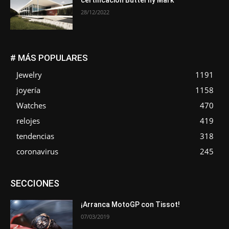
certificación Butterfly Mark
28/12/2022
# MÁS POPULARES
Jewelry
1191
joyería
1158
Watches
470
relojes
419
tendencias
318
coronavirus
245
Asociaciones
Empresa
En tendencia
Entrevistas
SECCIONES
Eventos
Exposiciones
Ferias
Formación
In memoriam
La Pluma de Pedro Pérez
Metales
Novedades
Opiniones
Premios
Secciones
Sucesos
¡Arranca MotoGP con Tissot!
07/03/2019
Más