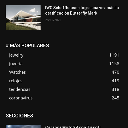
IWC Schaffhausen logra una vez más la
certificación Butterfly Mark
28/12/2022
# MÁS POPULARES
Jewelry
1191
joyería
1158
Watches
470
relojes
419
tendencias
318
coronavirus
245
Asociaciones
Empresa
En tendencia
Entrevistas
SECCIONES
Eventos
Exposiciones
Ferias
Formación
In memoriam
La Pluma de Pedro Pérez
Metales
Novedades
Opiniones
Premios
Secciones
Sucesos
¡Arranca MotoGP con Tissot!