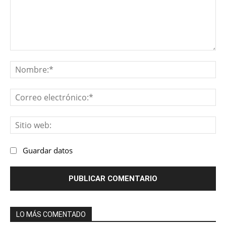
Comentario:
No
Co
ele
Sit
we
Guardar datos
LO MÁS COMENTADO