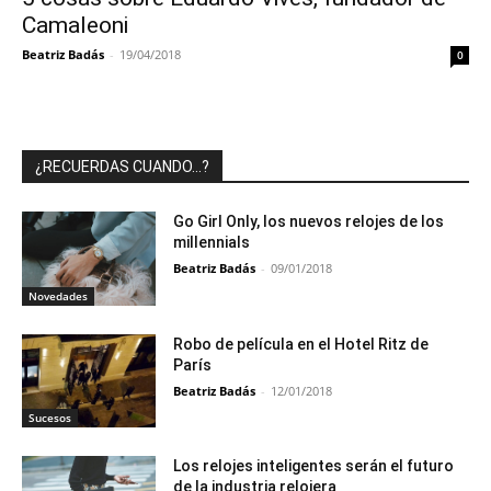
Camaleoni
Beatriz Badás
-
19/04/2018
0
¿RECUERDAS CUANDO…?
Go Girl Only, los nuevos relojes de los
millennials
Beatriz Badás
-
09/01/2018
Novedades
Robo de película en el Hotel Ritz de
París
Beatriz Badás
-
12/01/2018
Sucesos
Los relojes inteligentes serán el futuro
de la industria relojera