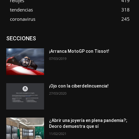
relojes
419
tendencias
318
coronavirus
245
Asociaciones
Empresa
En tendencia
Entrevistas
SECCIONES
Eventos
Exposiciones
Ferias
Formación
In memoriam
La Pluma de Pedro Pérez
Metales
Novedades
Opiniones
Premios
Secciones
Sucesos
¡Arranca MotoGP con Tissot!
07/03/2019
Más
¡Ojo con la ciberdelincuencia!
27/03/2020
¿Abrir una joyería en plena pandemia?;
Deoro demuestra que sí
11/02/2021