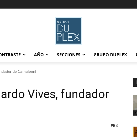
ONTRASTE
AÑO
SECCIONES
GRUPO DUPLEX
undador de Camaleoni
ardo Vives, fundador
P
0