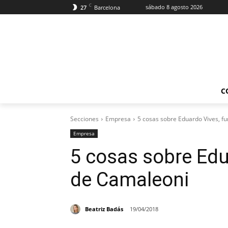
C
sábado 8 agosto 2026
27
Barcelona
C
Secciones
Empresa
5 cosas sobre Eduardo Vives, f
Empresa
5 cosas sobre Edu
de Camaleoni
Beatriz Badás
19/04/2018