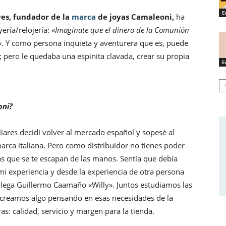
E
es, fundador de la
marca
de joyas Camaleoni,
ha
ería/relojería: «
Imagínate que el dinero de la Comunión
«. Y como persona inquieta y aventurera que es, puede
 pero le quedaba una espinita clavada, crear su propia
E
oni?
ares decidí volver al mercado español y sopesé al
 marca italiana. Pero como distribuidor no tienes poder
as que se te escapan de las manos. Sentía que debía
i experiencia y desde la experiencia de otra persona
lega Guillermo Caamaño «Willy». Juntos estudiamos las
y creamos algo pensando en esas necesidades de la
as: calidad, servicio y margen para la tienda.