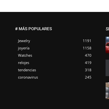
# MÁS POPULARES
S
Jewelry
1191
joyería
1158
Watches
470
o
relojes
419
tendencias
318
coronavirus
245