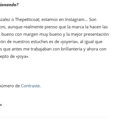
icionando?
zalez o Thepetticoat; estamos en Instagram… Son
ni, aunque realmente pienso que la marca la hacen las
cto bueno con margen muy bueno y la mejor presentación
ión de nuestros estuches es de «joyería», al igual que
s que antes me trabajaban con brillantería y ahora con
epto de «joya».
o número de
Contraste
.
ta