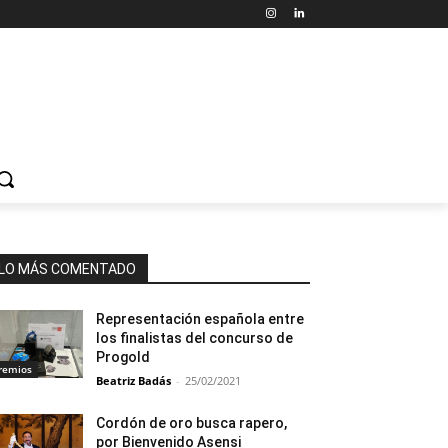
LO MÁS COMENTADO
Representación española entre
los finalistas del concurso de
Progold
remios
Beatriz Badás
-
25/02/2021
Cordón de oro busca rapero,
por Bienvenido Asensi