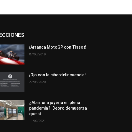
Asociaciones
Empresa
En tendencia
ECCIONES
Entrevistas
Eventos
Exposiciones
Ferias
Formación
In memoriam
La Pluma de Pedro Pérez
Metales
¡Arranca MotoGP con Tissot!
Novedades
Opiniones
Premios
07/03/2019
Secciones
Sucesos
Más
¡Ojo con la ciberdelincuencia!
27/03/2020
¿Abrir una joyería en plena
pandemia?; Deoro demuestra
que sí
11/02/2021