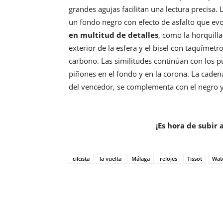
grandes agujas facilitan una lectura precisa.
un fondo negro con efecto de asfalto que evo
en multitud de detalles
, como la horquilla
exterior de la esfera y el bisel con taquíme
carbono. Las similitudes continúan con los p
piñones en el fondo y en la corona. La cadena 
del vencedor, se complementa con el negro y c
¡Es hora de subir a
cilcista
la vuelta
Málaga
relojes
Tissot
Wat
Compartir