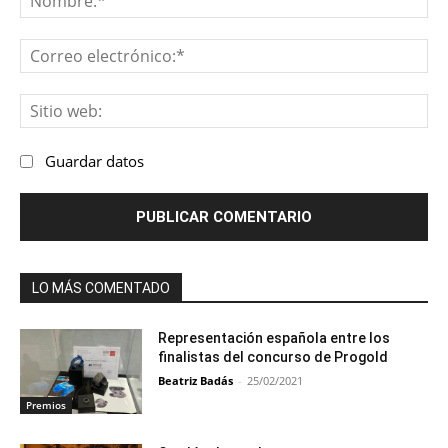
Co
ele
Sit
we
Guardar datos
LO MÁS COMENTADO
Representación española entre los
finalistas del concurso de Progold
Beatriz Badás
-
25/02/2021
Premios