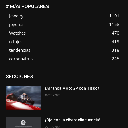
# MÁS POPULARES
Jewelry
1191
joyería
1158
Watches
470
relojes
419
tendencias
318
coronavirus
245
Asociaciones
Empresa
En tendencia
Entrevistas
SECCIONES
Eventos
Exposiciones
Ferias
Formación
In memoriam
La Pluma de Pedro Pérez
Metales
Novedades
Opiniones
Premios
Secciones
Sucesos
¡Arranca MotoGP con Tissot!
07/03/2019
Más
¡Ojo con la ciberdelincuencia!
27/03/2020