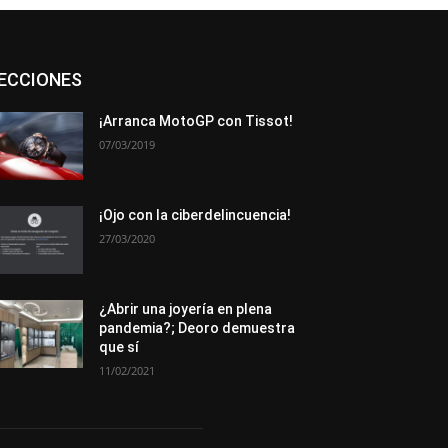
Asociaciones
Empresa
En tendencia
ECCIONES
Entrevistas
Eventos
Exposiciones
Ferias
Formación
In memoriam
La Pluma de Pedro Pérez
Metales
¡Arranca MotoGP con Tissot!
Novedades
Opiniones
Premios
07/03/2019
Secciones
Sucesos
Más
¡Ojo con la ciberdelincuencia!
27/03/2020
¿Abrir una joyería en plena
pandemia?; Deoro demuestra
que sí
11/02/2021