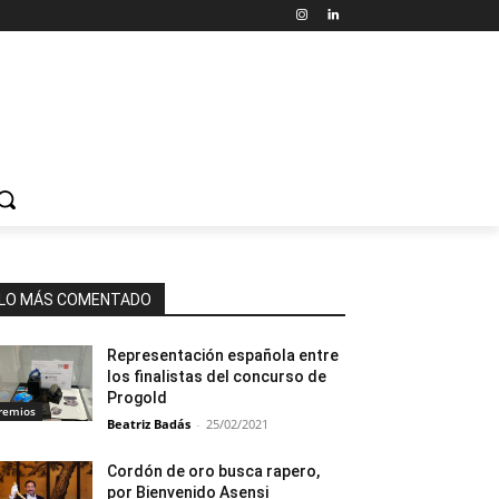
LO MÁS COMENTADO
Representación española entre
los finalistas del concurso de
Progold
remios
Beatriz Badás
-
25/02/2021
Cordón de oro busca rapero,
por Bienvenido Asensi