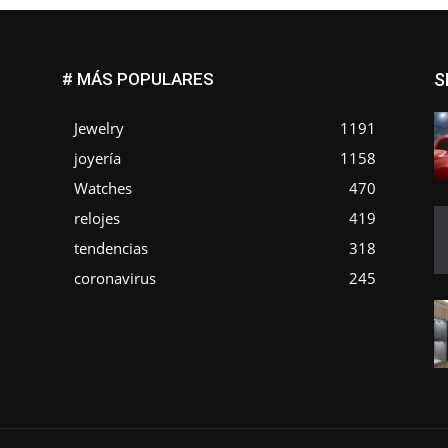
# MÁS POPULARES
S
Jewelry
1191
joyería
1158
Watches
470
o
relojes
419
tendencias
318
coronavirus
245