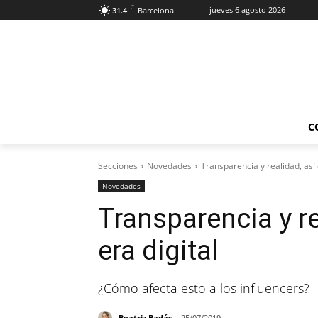
C
jueves 6 agosto 2026
31.4
Barcelona
C
Secciones
Novedades
Transparencia y realidad, así 
Novedades
Transparencia y re
era digital
¿Cómo afecta esto a los influencers?
Beatriz Badás
25/07/2019