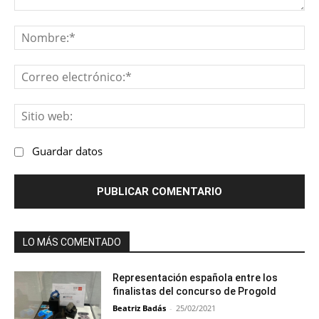
Comentario:
No
Co
ele
Sit
we
Guardar datos
LO MÁS COMENTADO
Representación española entre los
finalistas del concurso de Progold
Beatriz Badás
-
25/02/2021