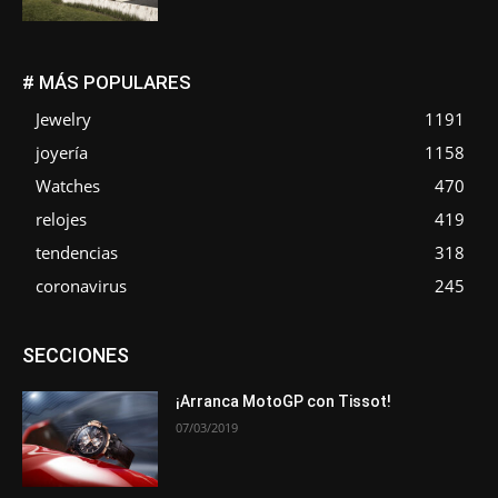
# MÁS POPULARES
Jewelry
1191
joyería
1158
Watches
470
relojes
419
tendencias
318
coronavirus
245
Asociaciones
Empresa
En tendencia
Entrevistas
SECCIONES
Eventos
Exposiciones
Ferias
Formación
In memoriam
La Pluma de Pedro Pérez
Metales
Novedades
Opiniones
Premios
Secciones
Sucesos
¡Arranca MotoGP con Tissot!
07/03/2019
Más