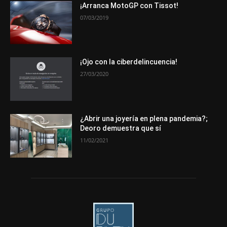
Novedades
Opiniones
Premios
Secciones
Sucesos
¡Arranca MotoGP con Tissot!
07/03/2019
Más
¡Ojo con la ciberdelincuencia!
27/03/2020
¿Abrir una joyería en plena pandemia?;
Deoro demuestra que sí
11/02/2021