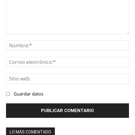
Comentario:
No
Co
ele
Sit
we
Guardar datos
LO MÁS COMENTADO