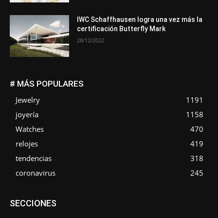
IWC Schaffhausen logra una vez más la
certificación Butterfly Mark
28/12/2022
# MÁS POPULARES
Jewelry
1191
joyería
1158
Watches
470
relojes
419
tendencias
318
coronavirus
245
Asociaciones
Empresa
En tendencia
Entrevistas
SECCIONES
Eventos
Exposiciones
Ferias
Formación
In memoriam
La Pluma de Pedro Pérez
Metales