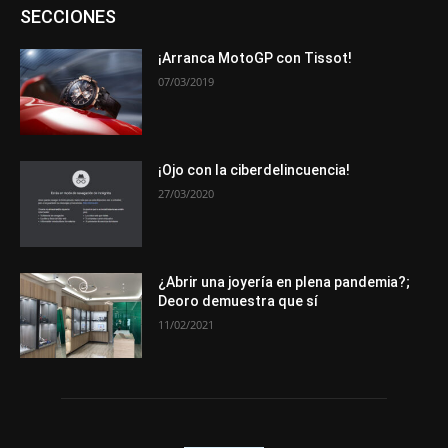
Asociaciones
Empresa
En tendencia
Entrevistas
SECCIONES
Eventos
Exposiciones
Ferias
Formación
In memoriam
La Pluma de Pedro Pérez
Metales
Novedades
Opiniones
Premios
Secciones
Sucesos
¡Arranca MotoGP con Tissot!
07/03/2019
Más
¡Ojo con la ciberdelincuencia!
27/03/2020
¿Abrir una joyería en plena pandemia?;
Deoro demuestra que sí
11/02/2021