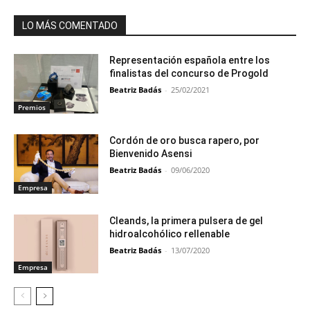
LO MÁS COMENTADO
Representación española entre los
finalistas del concurso de Progold
Beatriz Badás
-
25/02/2021
Premios
Cordón de oro busca rapero, por
Bienvenido Asensi
Beatriz Badás
-
09/06/2020
Empresa
Cleands, la primera pulsera de gel
hidroalcohólico rellenable
Beatriz Badás
-
13/07/2020
Empresa