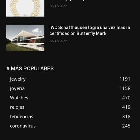
30/12/2022
IWC Schaffhausen logra una vez más la
certificación Butterfly Mark
28/12/2022
# MÁS POPULARES
Jewelry
1191
joyería
1158
Watches
470
relojes
419
tendencias
318
coronavirus
245