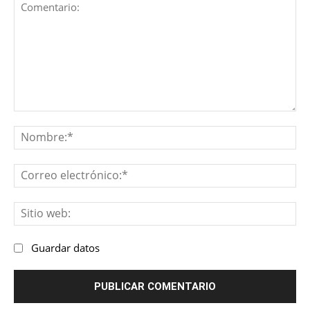
Comentario:
No
Co
ele
Sit
we
Guardar datos