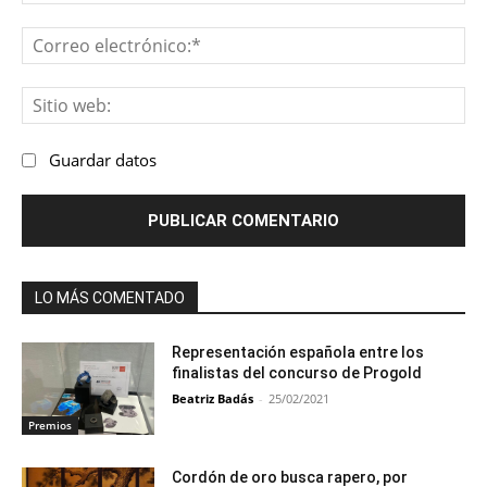
Co
ele
Sit
we
Guardar datos
LO MÁS COMENTADO
Representación española entre los
finalistas del concurso de Progold
Beatriz Badás
-
25/02/2021
Premios
Cordón de oro busca rapero, por