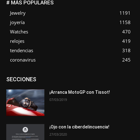
# MÁS POPULARES
Jewelry
1191
joyería
1158
Watches
470
relojes
419
tendencias
318
coronavirus
245
Asociaciones
Empresa
En tendencia
Entrevistas
SECCIONES
Eventos
Exposiciones
Ferias
Formación
In memoriam
La Pluma de Pedro Pérez
Metales
Novedades
Opiniones
Premios
Secciones
Sucesos
¡Arranca MotoGP con Tissot!
07/03/2019
Más
¡Ojo con la ciberdelincuencia!
27/03/2020