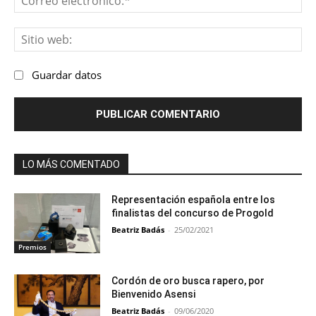
ele
Sit
we
Guardar datos
LO MÁS COMENTADO
Representación española entre los
finalistas del concurso de Progold
Beatriz Badás
-
25/02/2021
Premios
Cordón de oro busca rapero, por
Bienvenido Asensi
Beatriz Badás
-
09/06/2020