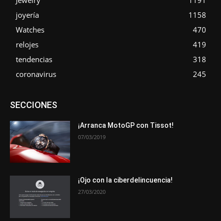
joyería
1158
Watches
470
relojes
419
tendencias
318
coronavirus
245
Asociaciones
Empresa
En tendencia
Entrevistas
SECCIONES
Eventos
Exposiciones
Ferias
Formación
In memoriam
La Pluma de Pedro Pérez
Metales
Novedades
Opiniones
Premios
Secciones
Sucesos
¡Arranca MotoGP con Tissot!
07/03/2019
Más
¡Ojo con la ciberdelincuencia!
27/03/2020